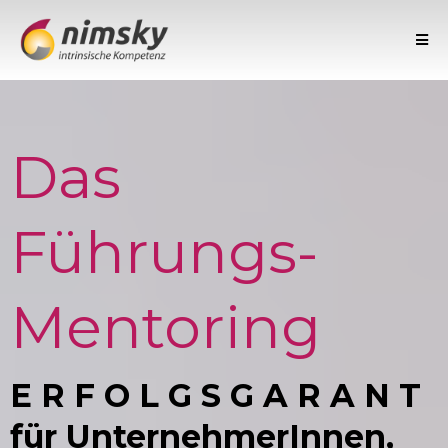
Das
Führungs-
Mentoring
E R F O L G S G A R A N T
für UnternehmerInnen,